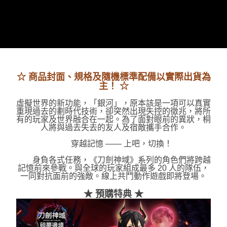
7-11取貨(快速到店)
每筆NT$75，滿NT$2,500(含以上)免運費
宅配(1-2天到貨)
每筆NT$200，滿NT$1,790(含以上)免運費
☆ 商品封面、規格及隨機標準配備以實際出貨為
離島宅配
主！ ☆
每筆NT$200
虛擬世界的新功能，「銀河」，原本該是一項可以真實
重現過去的劃時代技術，卻突然出現失控的徵兆，將所
有的玩家及世界融合在一起。為了面對眼前的異狀，桐
人將與過去失去的友人及宿敵攜手合作。
穿越記憶 —— 上吧，切換！
身負各式任務，《刀劍神域》系列的角色們將跨越
記憶前來參戰。與全球的玩家組成最多 20 人的隊伍，
一同對抗面前的強敵。線上共鬥動作遊戲即將登場。
★ 預購特典 ★