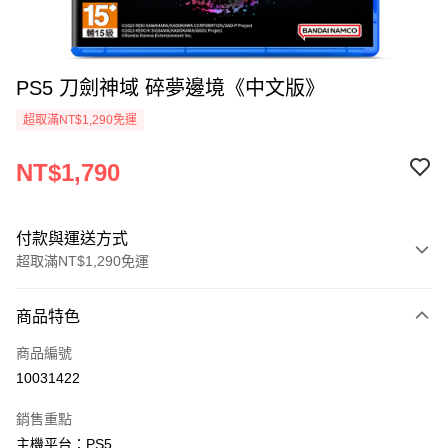
PS5 刀劍神域 碎夢邊境《中文版》
超取滿NT$1,290免運
NT$1,790
付款與運送方式
超取滿NT$1,290免運
付款方式
商品特色
信用卡一次付款
商品編號
超商取貨付款
10031422
LINE Pay
銷售重點
Apple Pay
主機平台：PS5