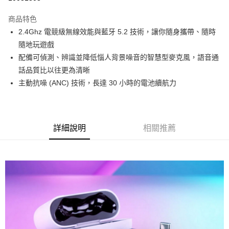
LINE Pay
商品特色
Apple Pay
2.4Ghz 電競級無線效能與藍牙 5.2 技術，讓你隨身攜帶、隨時
隨地玩遊戲
街口支付
配備可偵測、辨識並降低惱人背景噪音的智慧型麥克風，語音通
悠遊付
話品質比以往更為清晰
主動抗噪 (ANC) 技術，長達 30 小時的電池續航力
Google Pay
ATM付款
詳細說明
相關推薦
運送方式
全家取貨付款
每筆NT$60，滿NT$1,290(含以上)免運費
全家付款後取貨
每筆NT$60，滿NT$1,290(含以上)免運費
7-11取貨付款
每筆NT$60，滿NT$1,290(含以上)免運費