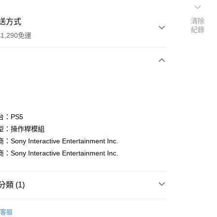
清除
送方式
紀錄
1,290免運
次付款
付款
台：PS5
型：操作桿模組
ony Interactive Entertainment Inc.
ony Interactive Entertainment Inc.
類 (1)
y
n 5
PS5 週邊配件
客服