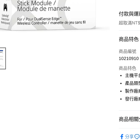
付款與運
超取滿NT$
付款方式
商品特色
信用卡一
商品編號
10210910
超商取貨
商品特色
LINE Pay
主機平
產品類
Apple Pay
製作廠商：S
街口支付
發行廠商：S
悠遊付
商品相關分
Google Pa
ATM付款
PlayStatio
分享