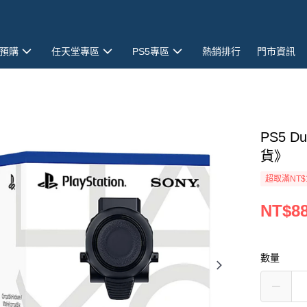
預購
任天堂專區
PS5專區
熱銷排行
門市資訊
PS5 
貨》
超取滿NT$
NT$8
數量