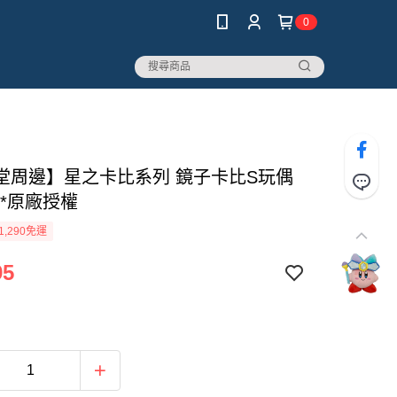
0
堂周邊】星之卡比系列 鏡子卡比S玩偶
) *原廠授權
1,290免運
95