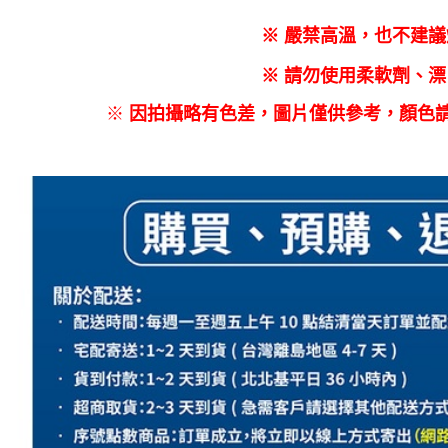
※ 嚴禁高溫，也不建議
※ 請勿使用柔軟劑、漂
※
因拍攝略有色差，圖片僅供參考，顏色