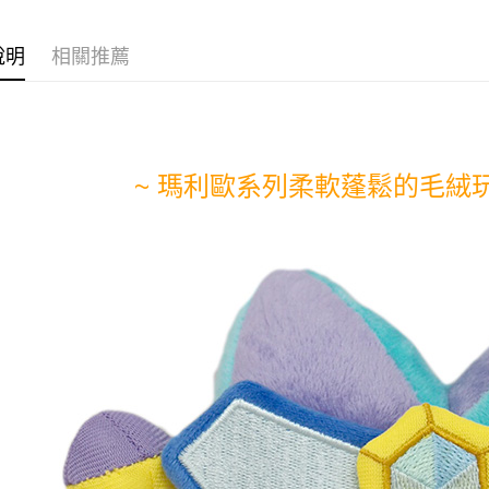
運送方式
說明
相關推薦
全家取貨
每筆NT$6
全家付款
~ 瑪利歐系列柔軟蓬鬆的毛絨玩
每筆NT$6
7-11取貨
每筆NT$6
7-11付款
每筆NT$6
7-11取貨
每筆NT$7
宅配(1-2
每筆NT$2