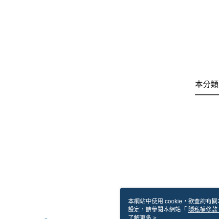
本分類
本網站中使用 cookie，欲查詢有關
設定，請參閱本網站「
隱私權條款
使用 cookie。
了解更多 >