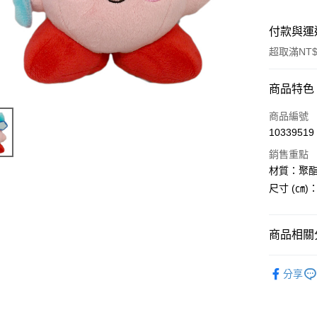
付款與運
超取滿NT$
付款方式
商品特色
信用卡一
商品編號
10339519
超商取貨
銷售重點
LINE Pay
材質：聚
尺寸 (㎝)：
Apple Pay
街口支付
商品相關分
悠遊付
玩具.周邊
Google Pa
分享
ATM付款