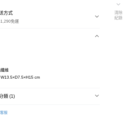
清除
送方式
紀錄
1,290免運
次付款
付款
酯纖維
W13.5×D7.5×H15 cm
類 (1)
專區
y
客服