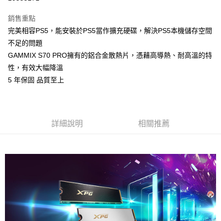
LINE Pay
銷售重點
Apple Pay
完美相容PS5，能安裝於PS5當作擴充硬碟，解決PS5本機儲存空間
不足的問題
街口支付
GAMMIX S70 PRO擁有的鋁合金散熱片，憑藉高導熱、耐高溫的特
悠遊付
性，有效大幅降溫
5 年保固 品質至上
Google Pay
ATM付款
詳細說明
相關推薦
運送方式
全家取貨付款
每筆NT$60，滿NT$1,290(含以上)免運費
全家付款後取貨
每筆NT$60，滿NT$1,290(含以上)免運費
7-11取貨付款
每筆NT$60，滿NT$1,290(含以上)免運費