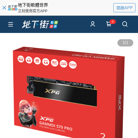
地下街軟體世界
開啟APP
立刻使用官方APP
0
1
/
1