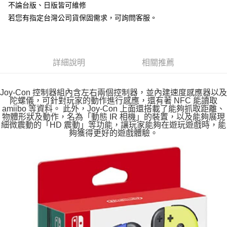
Apple Pay
不論台版、日版皆可維修
若您有指定台灣公司貨保固需求，可詢問客服。
街口支付
悠遊付
Google Pay
詳細說明
相關推薦
ATM付款
Joy-Con 控制器組內含左右兩個控制器，並內建速度感應器以及
陀螺儀，可針對玩家的動作進行感應，還有著 NFC 能讀取
運送方式
amiibo 等資料。 此外，Joy-Con 上面還搭載了能夠抓取距離、
物體形狀及動作，名為「動態 IR 相機」的裝置，以及能夠展現
全家取貨付款
細微震動的「HD 震動」等功能，讓玩家能夠在遊玩遊戲時，能
每筆NT$60，滿NT$1,290(含以上)免運費
夠獲得更好的遊戲體驗。
全家付款後取貨
每筆NT$60，滿NT$1,290(含以上)免運費
7-11取貨付款
每筆NT$60，滿NT$1,290(含以上)免運費
7-11付款後取貨