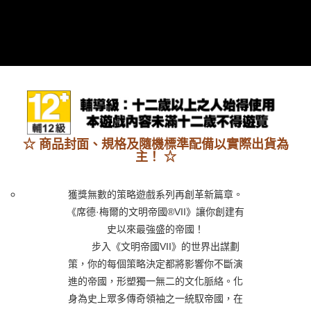
7-11取貨(快速到店)
每筆NT$75，滿NT$2,500(含以上)免運費
宅配(1-2天到貨)
每筆NT$200，滿NT$1,790(含以上)免運費
離島宅配
每筆NT$200
☆ 商品封面、規格及隨機標準配備以實際出貨為
主！ ☆
獲獎無數的策略遊戲系列再創革新篇章。
《席德·梅爾的文明帝國®VII》讓你創建有
史以來最強盛的帝國！
步入《文明帝國VII》的世界出謀劃
策，你的每個策略決定都將影響你不斷演
進的帝國，形塑獨一無二的文化脈絡。化
身為史上眾多傳奇領袖之一統馭帝國，在