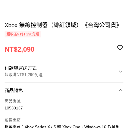
Xbox 無線控制器（緋紅領域）《台灣公司貨》
超取滿NT$1,290免運
NT$2,090
付款與運送方式
超取滿NT$1,290免運
付款方式
商品特色
信用卡一次付款
商品編號
超商取貨付款
10530137
LINE Pay
銷售重點
Apple Pay
相容平台：Xbox Series X / S 和 Xbox One、Windows 10 作業系