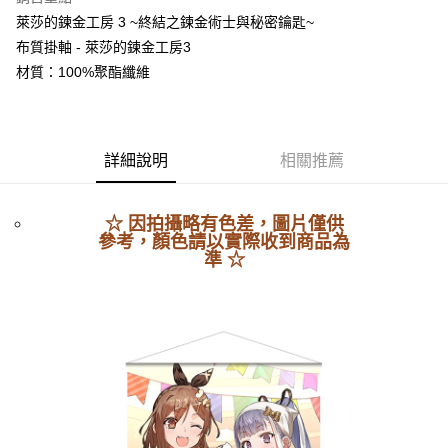
街口支付
萊莎的鍊金工房 3 ~終結之鍊金術士與秘密鑰匙~
布質掛軸 - 萊莎的鍊金工房3
悠遊付
材質：100%聚酯纖維
Google Pay
ATM付款
詳細說明
相關推薦
運送方式
宅配(1-2天到貨)
☆ 因拍攝略有色差，圖片僅供
參考，顏色請以實際收到商品為
每筆NT$200，滿NT$1,790(含以上)免運費
準 ☆
離島宅配
每筆NT$200