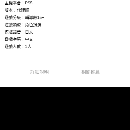
Apple Pay
主機平台：PS5
版本：代理版
街口支付
遊戲分級：輔導級15+
悠遊付
遊戲類型：角色扮演
遊戲語音：日文
Google Pay
遊戲字幕：中文
ATM付款
遊戲人數：1人
運送方式
全家取貨付款
詳細說明
相關推薦
每筆NT$60，滿NT$1,290(含以上)免運費
全家付款後取貨
每筆NT$60，滿NT$1,290(含以上)免運費
7-11取貨付款
每筆NT$60，滿NT$1,290(含以上)免運費
7-11付款後取貨