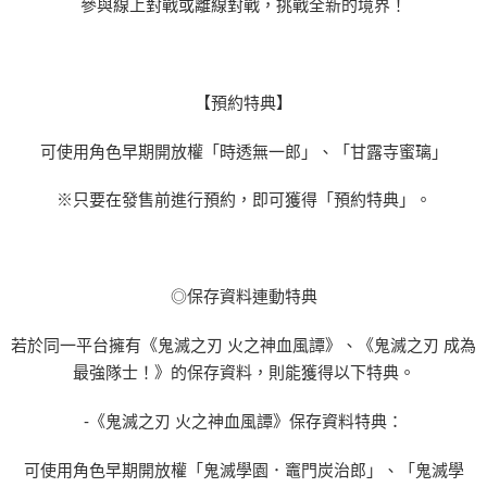
參與線上對戰或離線對戰，挑戰全新的境界！
【預約特典】
可使用角色早期開放權「時透無一郎」、「甘露寺蜜璃」
※只要在發售前進行預約，即可獲得「預約特典」。
◎保存資料連動特典
若於同一平台擁有《鬼滅之刃 火之神血風譚》、《鬼滅之刃 成為
最強隊士！》的保存資料，則能獲得以下特典。
-《鬼滅之刃 火之神血風譚》保存資料特典：
可使用角色早期開放權「鬼滅學園．竈門炭治郎」、「鬼滅學