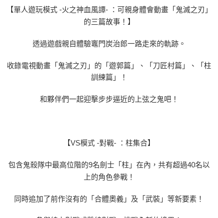
【單人遊玩模式 -火之神血風譚- ：可親身體會動畫「鬼滅之刃」
的三篇故事！】
透過遊戲親自體驗竈門炭治郎一路走來的軌跡。
收錄電視動畫「鬼滅之刃」的「遊郭篇」、「刀匠村篇」、「柱
訓練篇」！
和夥伴們一起迎擊步步逼近的上弦之鬼吧！
【VS模式 -對戰- ：柱集合】
包含鬼殺隊中最高位階的9名劍士「柱」在內，共有超過40名以
上的角色參戰！
同時追加了前作沒有的「合體奧義」及「武裝」等新要素！