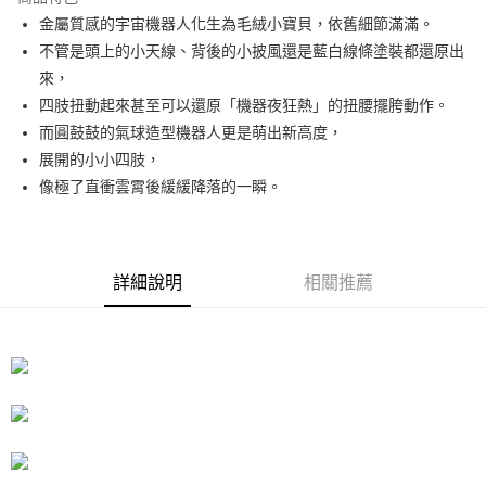
Apple Pay
金屬質感的宇宙機器人化生為毛絨小寶貝，依舊細節滿滿。
不管是頭上的小天線、背後的小披風還是藍白線條塗裝都還原出
街口支付
來，
悠遊付
四肢扭動起來甚至可以還原「機器夜狂熱」的扭腰擺胯動作。
而圓鼓鼓的氣球造型機器人更是萌出新高度，
Google Pay
展開的小小四肢，
ATM付款
像極了直衝雲霄後緩緩降落的一瞬。
運送方式
全家取貨付款
詳細說明
相關推薦
每筆NT$60，滿NT$1,290(含以上)免運費
全家付款後取貨
每筆NT$60，滿NT$1,290(含以上)免運費
7-11取貨付款
每筆NT$60，滿NT$1,290(含以上)免運費
7-11付款後取貨