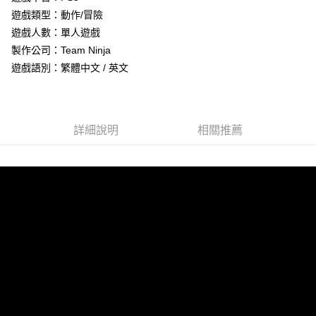
遊戲類型：動作/冒險
街口支付
遊戲人數：單人遊戲
悠遊付
製作公司：Team Ninja
遊戲語別：繁體中文 / 英文
Google Pay
ATM付款
詳細說明
相關推薦
運送方式
全家取貨付款
每筆NT$60，滿NT$1,290(含以上)免運費
全家付款後取貨
每筆NT$60，滿NT$1,290(含以上)免運費
7-11取貨付款
每筆NT$60，滿NT$1,290(含以上)免運費
7-11付款後取貨
每筆NT$60，滿NT$1,290(含以上)免運費