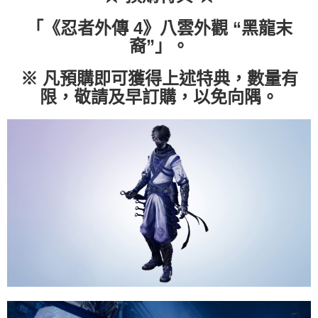
「《忍者外傳 4》八雲外觀 “黑龍末
裔”」。
※ 凡預購即可獲得上述特典，數量有
限，敬請及早訂購，以免向隅。