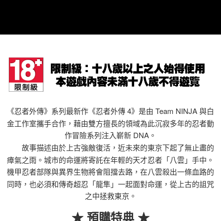
7-11取貨(快速到店)
每筆NT$75，滿NT$2,500(含以上)免運費
宅配(1-2天到貨)
每筆NT$200，滿NT$1,790(含以上)免運費
離島宅配
每筆NT$200
《忍者外傳》系列最新作《忍者外傳 4》是由 Team NINJA 與白
金工作室攜手合作，藉由雙方擅長的領域為此沉寂多年的忍者動
作冒險系列注入嶄新 DNA。
故事描述由於上古強敵復活，近未來的東京下起了無止盡的
瘴氣之雨。城市的命運將寄託在年輕的天才忍者「八雲」手中。
機甲忍者部隊與異界生物將會阻擋去路，在八雲殺出一條血路的
同時，也必須和傳奇超忍「龍隼」一起面對命運，從上古的詛咒
之中拯救東京。
★ 預購特典
★