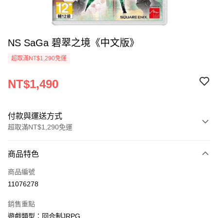
NS SaGa 碧翠之境《中文版》
超取滿NT$1,290免運
NT$1,490
付款與運送方式
超取滿NT$1,290免運
付款方式
商品特色
信用卡一次付款
商品編號
超商取貨付款
11076278
LINE Pay
銷售重點
Apple Pay
遊戲類型：回合制JRPG