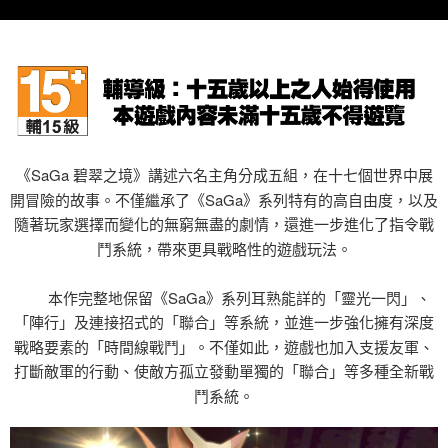
7-11取貨(快速到店)
每筆NT$75，滿NT$2,500(含以上)免運費
宅配(1-2天到貨)
每筆NT$200，滿NT$1,790(含以上)免運費
離島宅配
《SaGa 碧翠之境》講述六名主角分成五組，在十七個世界中展
每筆NT$200
開冒險的故事。不僅繼承了《SaGa》系列特有的高自由度，以及
隨著玩家選擇而變化的無窮無盡的劇情，還進一步進化了指令戰
鬥系統，帶來更具戰略性的遊戲玩法。
本作完整地保留《SaGa》系列耳熟能詳的「靈光一閃」、
「陣行」及連接招式的「聯合」等系統，並進一步強化擁有深度
戰略要素的「時間線戰鬥」。不僅如此，遊戲也加入支援友軍、
打斷敵軍的行動、使敵方孤立發動單獨的「聯合」等多種全新戰
鬥系統。