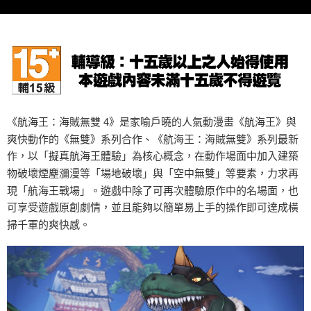
7-11取貨(快速到店)
每筆NT$75，滿NT$2,500(含以上)免運費
宅配(1-2天到貨)
每筆NT$200，滿NT$1,790(含以上)免運費
離島宅配
《航海王：海賊無雙 4》是家喻戶曉的人氣動漫畫《航海王》與
每筆NT$200
爽快動作的《無雙》系列合作、《航海王：海賊無雙》系列最新
作，以「擬真航海王體驗」為核心概念，在動作場面中加入建築
物破壞煙塵瀰漫等「場地破壞」與「空中無雙」等要素，力求再
現「航海王戰場」。
遊戲中除了可再次體驗原作中的名場面，也
可享受遊戲原創劇情，並且能夠以簡單易上手的操作即可達成橫
掃千軍的爽快感。