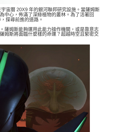
宇宙曆 20X9 年的銀河聯邦研究設施。當薩姆斯
為中心，佈滿了深綠植物的叢林。為了活著回
跡，探尋前進的道路。
。薩姆斯能夠運用此能力操作機關，或是靠意志
薩姆斯將面臨什麼樣的命運？超越時空且緊密交