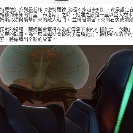
羅德》系列最新作《密特羅德 究極 4 穿越未知》，背景設定在
轉移到未知的行星「布洛斯」之時，抵達之處是一座以巨大樹木
姆斯必須與襲擊而來的敵人戰鬥， 並掃瞄遺留下來的石像或遺
索的過程，薩姆斯會獲得布洛斯傳承下來的神秘能力「念動」
光束的軌道。為什麼薩姆斯會被賦予這項能力？轉移到布洛斯的
索，將編織出全新的故事。