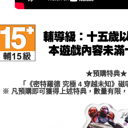
離島宅配
每筆NT$2
★
★預購特典
「《密特羅德 究極 4 穿越未知》
※ 凡預購即可獲得上述特典，數量有限