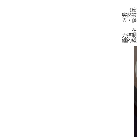
《密特
突然被
去，薩
在探
力控制
纏的線