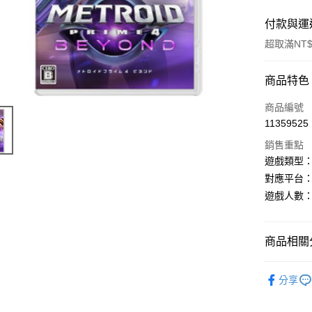
付款與運
超取滿NT$
付款方式
商品特色
信用卡一
商品編號
11359525
超商取貨
銷售重點
LINE Pay
遊戲類型
對應平台：Nint
Apple Pay
遊戲人數：
街口支付
悠遊付
商品相關分
Google Pa
任天堂Swit
分享
ATM付款