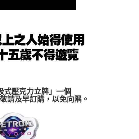
00
磁吸式壓克力立牌」一個
，敬請及早訂購，以免向隅。