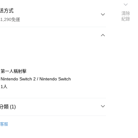
送方式
清除
紀錄
1,290免運
次付款
付款
：第一人稱射擊
endo Switch 2 / Nintendo Switch
1人
類 (1)
y
ch
任天堂 Switch 遊戲
客服