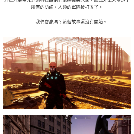
7-11付款後取貨
所有的防線，人類的軍隊被打敗了。
每筆NT$60，滿NT$1,290(含以上)免運費
7-11取貨(快速到店)
我們會贏嗎？這個故事還沒有開始。
每筆NT$75，滿NT$2,500(含以上)免運費
宅配(1-2天到貨)
每筆NT$200，滿NT$1,790(含以上)免運費
離島宅配
每筆NT$200