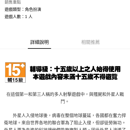
銷售重點
Apple Pay
遊戲類型：角色扮演
遊戲人數：1 人
街口支付
悠遊付
Google Pay
詳細說明
相關推薦
ATM付款
運送方式
全家取貨付款
每筆NT$60，滿NT$1,290(含以上)免運費
在這個第一和第三人稱的多人射擊遊戲中，與殭屍和外星人戰
全家付款後取貨
鬥。
每筆NT$60，滿NT$1,290(含以上)免運費
7-11取貨付款
外星人入侵地球後，病毒在整個地球蔓延，各國都在奮力捍
每筆NT$60，滿NT$1,290(含以上)免運費
衛地球。來自世界各地的聯合軍為了阻止入侵，但卻徒勞無功。
外星人更為先進的科技讓他們能夠複製人類，因此外星人滲透了