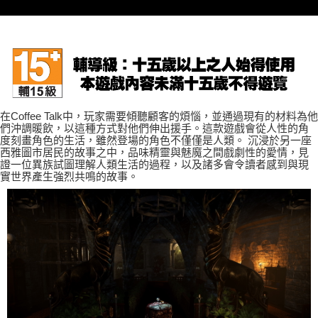
7-11取貨(快速到店)
每筆NT$75，滿NT$2,500(含以上)免運費
宅配(1-2天到貨)
每筆NT$200，滿NT$1,790(含以上)免運費
離島宅配
在Coffee Talk中，玩家需要傾聽顧客的煩惱，並通過現有的材料為他
們沖調暖飲，以這種方式對他們伸出援手。這款遊戲會從人性的角
每筆NT$200
度刻畫角色的生活，雖然登場的角色不僅僅是人類。 沉浸於另一座
西雅圖市居民的故事之中，品味精靈與魅魔之間戲劇性的愛情，見
證一位異族試圖理解人類生活的過程，以及諸多會令讀者感到與現
實世界產生強烈共鳴的故事。