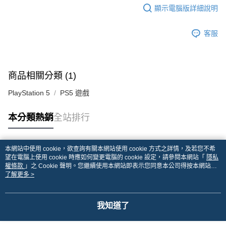
顯示電腦版詳細說明
客服
商品相關分類 (1)
PlayStation 5
PS5 遊戲
本分類熱銷
全站排行
本網站中使用 cookie，欲查詢有關本網站使用 cookie 方式之詳情，及若您不希
熱門標籤
望在電腦上使用 cookie 時應如何變更電腦的 cookie 設定，請參閱本網站「
隱私
權條款
」之 Cookie 聲明。您繼續使用本網站即表示您同意本公司得按本網站使
用條款之 Cookie 聲明使用 cookie。
了解更多 >
我知道了