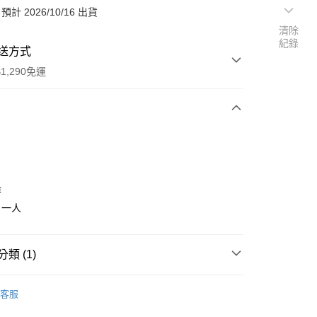
計 2026/10/16 出貨
清除
紀錄
送方式
1,290免運
次付款
付款
作
：一人
類 (1)
ch
【預購】任天堂 Switch 2 遊戲
y
客服