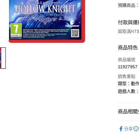
預購商品：預
付款與運
超取滿NT$
付款方式
商品特色
信用卡一
商品編號
11927957
超商取貨
銷售重點
LINE Pay
類型：動
遊戲人數
Apple Pay
街口支付
商品相關分
悠遊付
任天堂Swit
Google Pa
分享