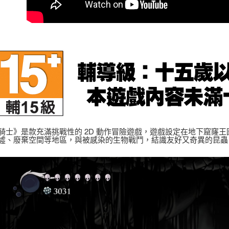
每筆NT$2
離島宅配
每筆NT$2
騎士》是款充滿挑戰性的 2D 動作冒險遊戲，遊戲設定在地下窟窿
墟、廢棄空間等地區，與被感染的生物戰鬥，結識友好又奇異的昆蟲