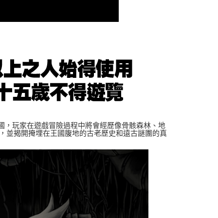
00，滿NT$1,790(含以上)免運費
00
王國，玩家在遊戲冒險過程中將會經歷像骨骸森林、地
，並揭開掩埋在王國腹地的古老歷史和遠古謎團的真