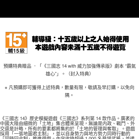
7-11付款後取貨
每筆NT$60，滿NT$1,290(含以上)免運費
7-11取貨(快速到店)
每筆NT$75，滿NT$2,500(含以上)免運費
宅配(1-2天到貨)
每筆NT$200，滿NT$1,790(含以上)免運費
預購特典贈品 ．「《三國志 14 with 威力加強傳承版》劇本 “霸氣
離島宅配
雄心”」。
（封入特典）
每筆NT$200
※ 凡預購即可獲得上述特典，數量有限，敬請及早訂購，以免向
隅。
《三國志 14》歷史模擬遊戲《三國志》系列第 14 款作品。廣袤的
中國大陸由細微的「土地」集合體來呈現，無論是内政、戰鬥、外
交還是計略，所有的要素都將集約於「土地的管理與奪取」。遊戲
採用「一張地圖君主制」，並以自身勢力與地方勢力同時行動的
「同時回合制」推進遊戲。內容收錄超過 1,000 名登場武將，並透