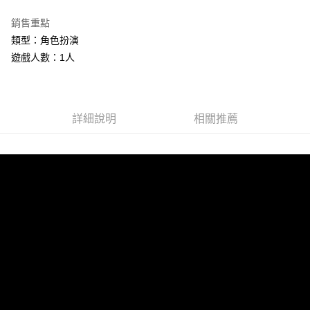
LINE Pay
銷售重點
Apple Pay
類型：角色扮演
遊戲人數：1人
街口支付
悠遊付
Google Pay
詳細說明
相關推薦
ATM付款
運送方式
全家取貨付款
每筆NT$60，滿NT$1,290(含以上)免運費
全家付款後取貨
每筆NT$60，滿NT$1,290(含以上)免運費
7-11取貨付款
每筆NT$60，滿NT$1,290(含以上)免運費