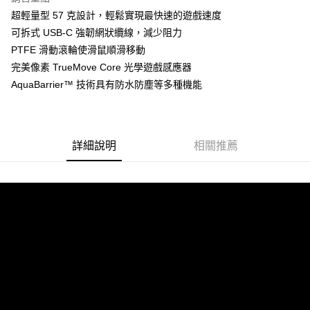
Apple Pay
超輕量型 57 克設計，輕鬆實現最快速的遊戲速度
可拆式 USB-C 強韌網狀纜線，減少阻力
街口支付
PTFE 滑動滾輪使滑鼠順滑移動
悠遊付
完美像素 TrueMove Core 光學遊戲感應器
AquaBarrier™ 技術具有防水防塵等多種機能
Google Pay
ATM付款
詳細說明
相關推薦
運送方式
全家取貨付款
每筆NT$60，滿NT$1,290(含以上)免運費
全家付款後取貨
每筆NT$60，滿NT$1,290(含以上)免運費
7-11取貨付款
每筆NT$60，滿NT$1,290(含以上)免運費
7-11付款後取貨