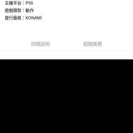
Apple Pay
主機平台：PS5
遊戲類型：動作
街口支付
發行廠商：KONAMI
悠遊付
Google Pay
詳細說明
相關推薦
ATM付款
運送方式
全家取貨付款
每筆NT$60，滿NT$1,290(含以上)免運費
全家付款後取貨
每筆NT$60，滿NT$1,290(含以上)免運費
7-11取貨付款
每筆NT$60，滿NT$1,290(含以上)免運費
7-11付款後取貨