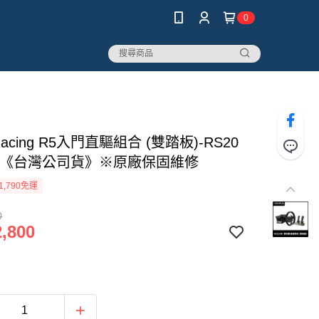
0
Racing R5入門直驅組合 (雙踏板)-RS20
用《台灣公司貨》※原廠保固維修
1,790免運
0
,800