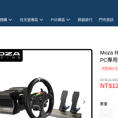
預購
任天堂專區
PS5專區
熱銷排行
門市資訊
Moza 
PC專
宅配滿NT$
NT$14,99
NT$12
數量