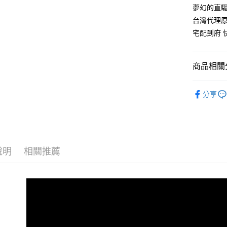
夢幻的直
運送方式
台灣代理原
宅配(1-2
宅配到府 
每筆NT$2
離島宅配
商品相關分
每筆NT$2
品牌專區.
分享
說明
相關推薦