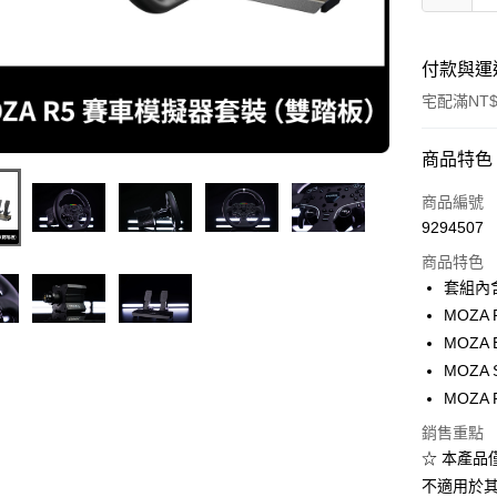
付款與運
宅配滿NT$
付款方式
商品特色
信用卡一
商品編號
9294507
LINE Pay
商品特色
Apple Pay
套組內
MOZA
街口支付
MOZA
悠遊付
MOZA 
MOZA
Google Pa
銷售重點
ATM付款
☆ 本產品
不適用於