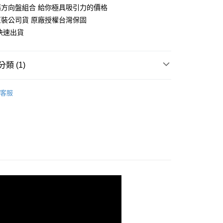
驅方向盤組合 給你極具吸引力的價格
裝公司貨 原廠授權台灣保固
天到貨)
快速出貨
00，滿NT$1,790(含以上)免運費
類 (1)
00
點數
MOZA RACING
客服