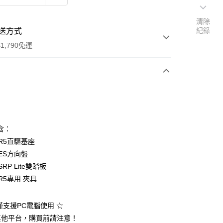
清除
紀錄
送方式
1,790免運
次付款
含：
 R5直驅基座
 ES方向盤
SRP Lite雙踏板
 R5專用 夾具
y
僅支援PC電腦使用 ☆
其他平台，購買前請注意！