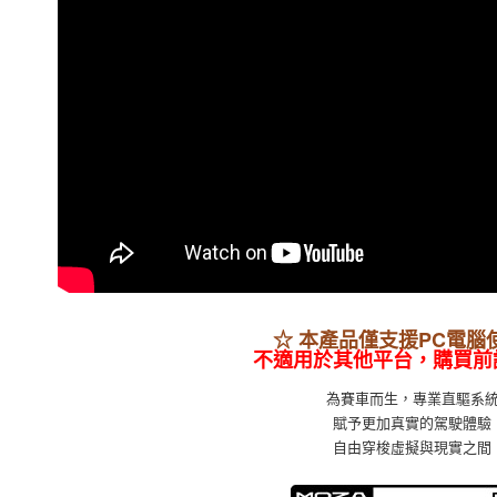
☆ 本產品僅支援PC電腦
不適用於其他平台，購買前
為賽車而生，專業直驅系
賦予更加真實的駕駛體驗
自由穿梭虛擬與現實之間