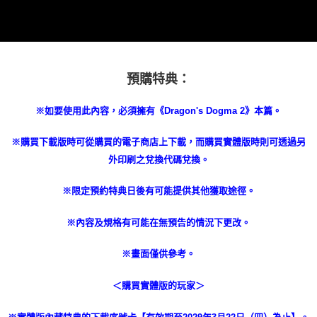
每筆NT$60，滿NT$1,290(含以上)免運費
7-11取貨(快速到店)
每筆NT$75，滿NT$2,500(含以上)免運費
宅配(1-2天到貨)
預購特典：
每筆NT$200，滿NT$1,790(含以上)免運費
※如要使用此內容，必須擁有《Dragon's Dogma 2》本篇。
離島宅配
每筆NT$200
※購買下載版時可從購買的電子商店上下載，而購買實體版時則可透過另
外印刷之兌換代碼兌換。
※限定預約特典日後有可能提供其他獲取途徑。
※內容及規格有可能在無預告的情況下更改。
※畫面僅供參考。
＜購買實體版的玩家＞
※實體版內藏特典的下載序號卡【有效期至2029年3月22日（四）為止】。