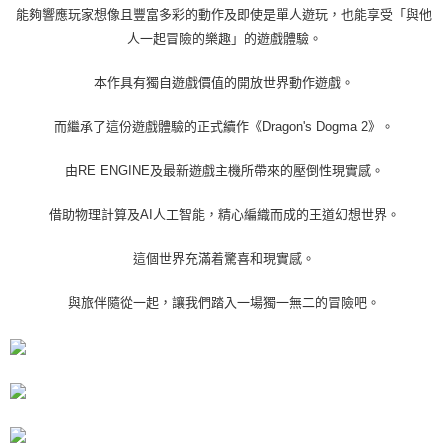
能夠響應玩家想像且豐富多彩的動作及即使是單人遊玩，也能享受「與他
人一起冒險的樂趣」的遊戲體驗。
本作具有獨自遊戲價值的開放世界動作遊戲。
而繼承了這份遊戲體驗的正式續作《Dragon's Dogma 2》。
由RE ENGINE及最新遊戲主機所帶來的壓倒性現實感。
借助物理計算及AI人工智能，精心編織而成的王道幻想世界。
這個世界充滿着驚喜和現實感。
與旅伴隨從一起，讓我們踏入一場獨一無二的冒險吧。