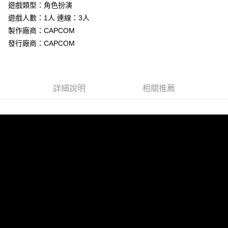
Apple Pay
遊戲類型：角色扮演
遊戲人數：1人 連線：3人
街口支付
製作廠商：CAPCOM
悠遊付
發行廠商：CAPCOM
Google Pay
ATM付款
詳細說明
相關推薦
運送方式
全家取貨付款
每筆NT$60，滿NT$1,290(含以上)免運費
全家付款後取貨
每筆NT$60，滿NT$1,290(含以上)免運費
7-11取貨付款
每筆NT$60，滿NT$1,290(含以上)免運費
7-11付款後取貨