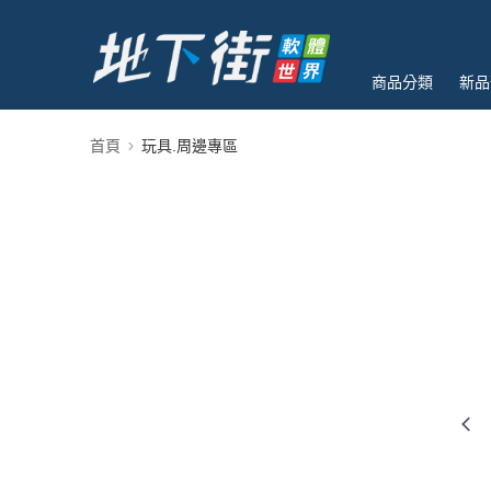
商品分類
新品
首頁
玩具.周邊專區