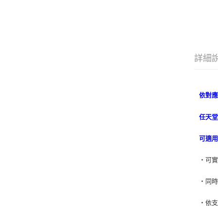
詳細
依對應
任天堂
可適用於
‧可
‧同
‧依支