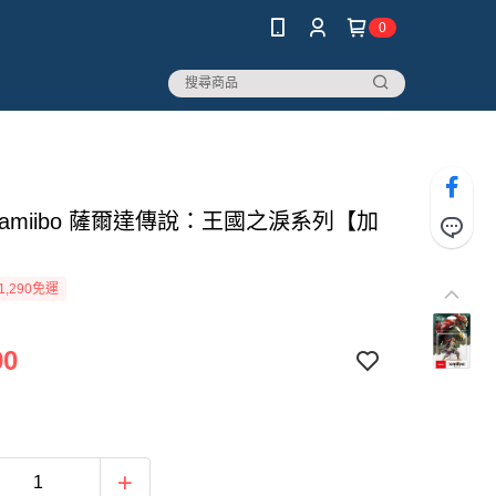
0
amiibo 薩爾達傳說：王國之淚系列【加
】
1,290免運
90