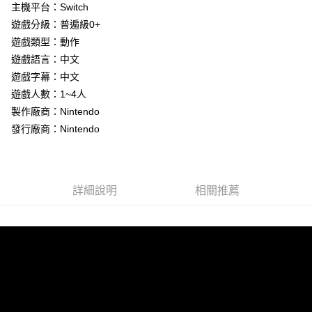
Apple Pay
主機平台：Switch
遊戲分級：普遍級0+
街口支付
遊戲類型：動作
悠遊付
遊戲語言：中文
遊戲字幕：中文
Google Pay
遊戲人數：1~4人
ATM付款
製作廠商：Nintendo
發行廠商：Nintendo
運送方式
全家取貨付款
每筆NT$60，滿NT$1,290(含以上)免運費
詳細說明
相關推薦
全家付款後取貨
每筆NT$60，滿NT$1,290(含以上)免運費
7-11取貨付款
每筆NT$60，滿NT$1,290(含以上)免運費
7-11付款後取貨