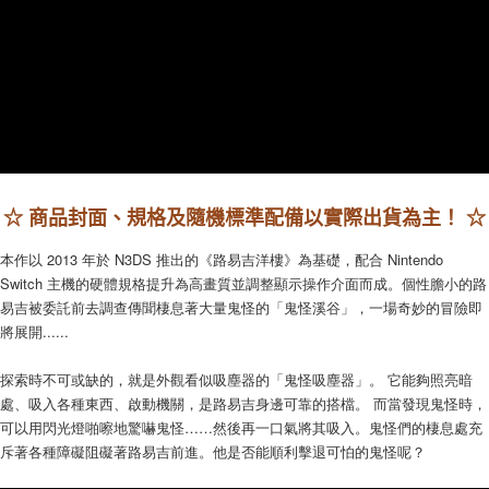
每筆NT$60，滿NT$1,290(含以上)免運費
7-11取貨(快速到店)
每筆NT$75，滿NT$2,500(含以上)免運費
宅配(1-2天到貨)
每筆NT$200，滿NT$1,790(含以上)免運費
離島宅配
☆ 商品封面、規格及隨機標準配備以實際出貨為主！ ☆
每筆NT$200
本作以 2013 年於 N3DS 推出的《路易吉洋樓》為基礎，配合 Nintendo
Switch 主機的硬體規格提升為高畫質並調整顯示操作介面而成。個性膽小的路
易吉被委託前去調查傳聞棲息著大量鬼怪的「鬼怪溪谷」，一場奇妙的冒險即
將展開......
探索時不可或缺的，就是外觀看似吸塵器的「鬼怪吸塵器」。 它能夠照亮暗
處、吸入各種東西、啟動機關，是路易吉身邊可靠的搭檔。 而當發現鬼怪時，
可以用閃光燈啪嚓地驚嚇鬼怪……然後再一口氣將其吸入。鬼怪們的棲息處充
斥著各種障礙阻礙著路易吉前進。他是否能順利擊退可怕的鬼怪呢？