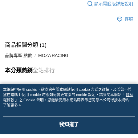
顯示電腦版詳細說明
客服
商品相關分類 (1)
品牌專區.點數
MOZA RACING
本分類熱銷
全站排行
本網站中使用 cookie，欲查詢有關本網站使用 cookie 方式之詳情，及若您不希
熱門標籤
望在電腦上使用 cookie 時應如何變更電腦的 cookie 設定，請參閱本網站「
隱私
權條款
」之 Cookie 聲明。您繼續使用本網站即表示您同意本公司得按本網站使
用條款之 Cookie 聲明使用 cookie。
了解更多 >
我知道了