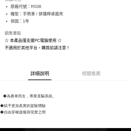
街口支付
原廠代號：RS38
機型：手煞車 / 排擋桿桌面夾
悠遊付
保固：1年
Google Pay
銷售重點
ATM付款
☆ 本產品僅支援PC電腦使用 ☆
不適用於其他平台，購買前請注意！
運送方式
宅配(1-2天到貨)
每筆NT$200，滿NT$1,790(含以上)免運費
詳細說明
相關推薦
離島宅配
每筆NT$200
◆為賽車而生，專業直驅系統。
◆賦予更加真實的駕駛體驗
◆自由穿梭虛擬與現實之間