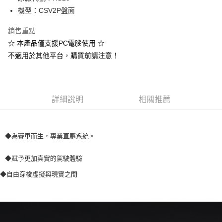
機型：CSV2P盤面
悠遊付
銷售重點
Google Pay
☆ 本產品僅支援PC電腦使用 ☆
ATM付款
不適用於其他平台，購買前請注意！
運送方式
宅配(1-2天到貨)
詳細說明
相關推薦
每筆NT$200，滿NT$1,790(含以上)免運費
離島宅配
◆為賽車而生，專業直驅系統。
每筆NT$200
◆賦予更加真實的駕駛體驗
◆自由穿梭虛擬與現實之間