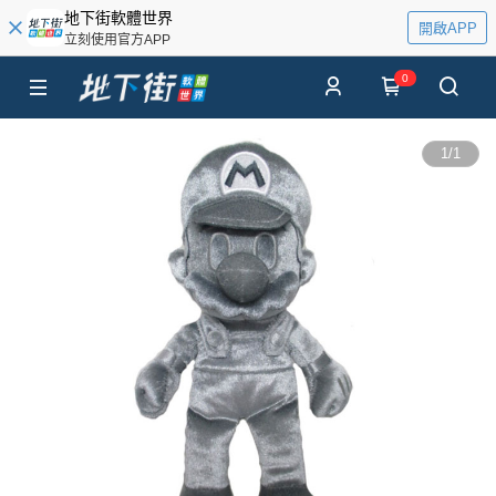
地下街軟體世界
開啟APP
立刻使用官方APP
0
1
/
1