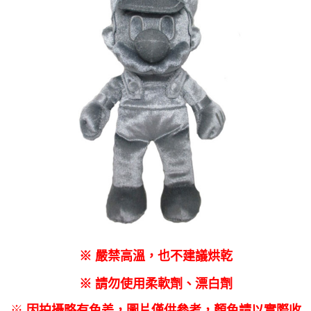
每筆NT$60，滿NT$1,290(含以上)免運費
7-11取貨(快速到店)
每筆NT$75，滿NT$2,500(含以上)免運費
宅配(1-2天到貨)
每筆NT$200，滿NT$1,790(含以上)免運費
離島宅配
每筆NT$200
※ 嚴禁高溫，也不建議烘乾
※ 請勿使用柔軟劑、漂白劑
※
因拍攝略有色差，圖片僅供參考，顏色請以實際收