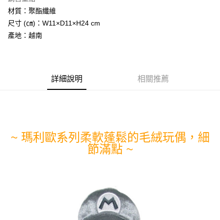
Apple Pay
材質：聚酯纖維
尺寸 (㎝)：W11×D11×H24 cm
街口支付
產地：越南
悠遊付
Google Pay
詳細說明
相關推薦
ATM付款
運送方式
全家取貨付款
每筆NT$60，滿NT$1,290(含以上)免運費
~ 瑪利歐系列柔軟蓬鬆的毛絨玩偶，細
節滿點 ~
全家付款後取貨
每筆NT$60，滿NT$1,290(含以上)免運費
7-11取貨付款
每筆NT$60，滿NT$1,290(含以上)免運費
7-11付款後取貨