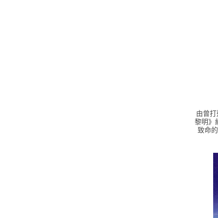
由曾打造
黎明》
致命的