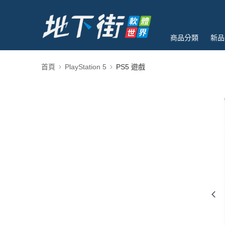
商品分類
新品
首頁
PlayStation 5
PS5 遊戲