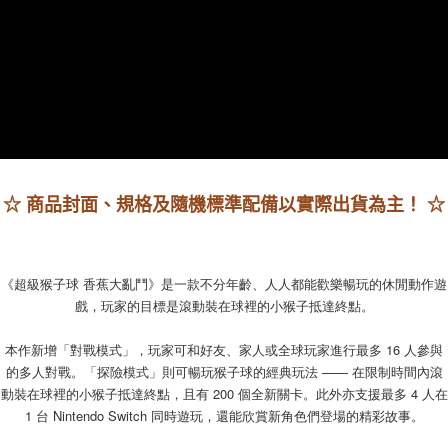
每筆NT$60，滿NT$1,290(含以上)免運費
7-11取貨(快速到店)
每筆NT$75，滿NT$2,500(含以上)免運費
宅配(1-2天到貨)
每筆NT$200，滿NT$1,790(含以上)免運費
離島宅配
每筆NT$200
☆ 商品封面、規格及隨機標準配備以實際出貨為主！ ☆
《超級猴子球 香蕉大亂鬥》是一款不分年齡、人人都能歡樂暢玩的休閒動作遊
戲，玩家的目標是滾動裝在球裡的小猴子抵達終點。
本作新增「對戰模式」，玩家可和好友、家人或全球玩家進行最多 16 人參與
的多人對戰。「探險模式」則可暢玩猴子球的經典玩法 —— 在限制時間內滾
動裝在球裡的小猴子抵達終點，且有 200 個全新關卡。此外亦支援最多 4 人在
1 台 Nintendo Switch 同時遊玩，還能欣賞新角色們登場的精彩故事。