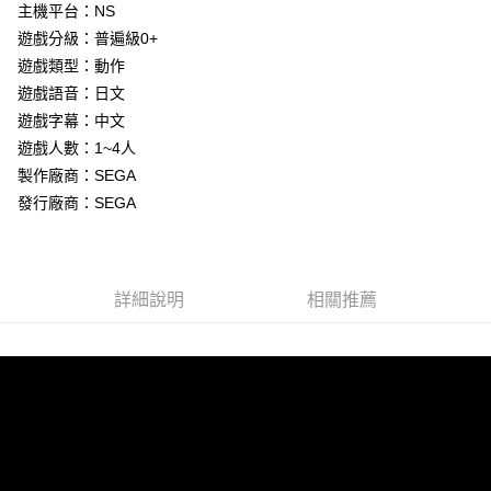
Apple Pay
主機平台：NS
遊戲分級：普遍級0+
街口支付
遊戲類型：動作
悠遊付
遊戲語音：日文
遊戲字幕：中文
Google Pay
遊戲人數：1~4人
ATM付款
製作廠商：SEGA
發行廠商：SEGA
運送方式
全家取貨付款
每筆NT$60，滿NT$1,290(含以上)免運費
詳細說明
相關推薦
全家付款後取貨
每筆NT$60，滿NT$1,290(含以上)免運費
7-11取貨付款
每筆NT$60，滿NT$1,290(含以上)免運費
7-11付款後取貨