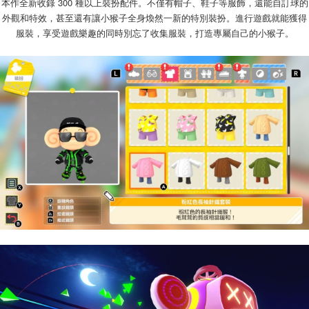
本作全新收錄 300 種以上裝扮配件。不僅有帽子、鞋子等服飾，還能自訂球的
外觀和特效，甚至還有讓小猴子全身煥然一新的特別裝扮。進行遊戲就能獲得
服裝，享受遊戲樂趣的同時別忘了收集服裝，打造專屬自己的小猴子。