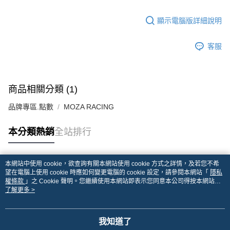
顯示電腦版詳細說明
客服
商品相關分類 (1)
品牌專區.點數
MOZA RACING
本分類熱銷
全站排行
本網站中使用 cookie，欲查詢有關本網站使用 cookie 方式之詳情，及若您不希
熱門標籤
望在電腦上使用 cookie 時應如何變更電腦的 cookie 設定，請參閱本網站「
隱私
權條款
」之 Cookie 聲明。您繼續使用本網站即表示您同意本公司得按本網站使
用條款之 Cookie 聲明使用 cookie。
了解更多 >
我知道了