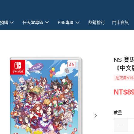
預購
任天堂專區
PS5專區
熱銷排行
門市資訊
NS 賽
《中文
超取滿NT$
NT$8
數量