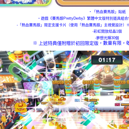
・「熱血賽馬娘」貼紙
・遊戲《賽馬娘PrettyDerby》繁體中文版特別道具
-「熱血賽馬娘」限定支援卡片（使用「熱血賽馬娘」主視覺設計）
-彩虹開放結晶1個
-夢想光輝30個
※
，數量有限，
上述特典僅附贈於初回限定版