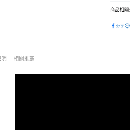
商品相關分
運送方式
任天堂Swit
全家取貨
分享
每筆NT$6
全家付款
每筆NT$6
說明
相關推薦
7-11取貨
每筆NT$6
7-11付款
每筆NT$6
7-11取貨
每筆NT$7
宅配(1-2
每筆NT$2