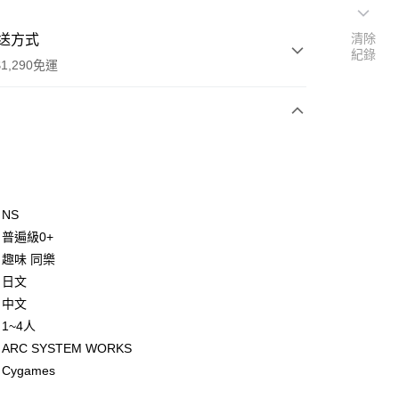
清除
送方式
紀錄
1,290免運
次付款
付款
NS
普遍級0+
趣味 同樂
：日文
：中文
1~4人
y
RC SYSTEM WORKS
ygames