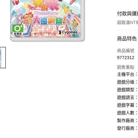
付款與運
超取滿NT$
付款方式
商品特色
信用卡一
商品編號
9772312
超商取貨
銷售重點
LINE Pay
主機平台：
遊戲分級：
Apple Pay
遊戲類型：
街口支付
遊戲語言
遊戲字幕
悠遊付
遊戲人數：
Google Pa
製作廠商：A
發行廠商：C
ATM付款