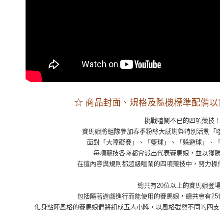
離島宅配
每筆NT$2
☆ 商品封面、規格及隨機標準配備以
挑戰喧鬧不已的四項競技
賽馬娘將組隊參加春季粉絲大感謝祭特別活動「
面對「大障礙賽」、「籃球」、「躲避球」、
每項競技各隊都會派出代表賽馬娘，並以獲
在這內容與規則都超級喧鬧的四項競技中，努力操
總共有20位以上的賽馬娘登
包括隨著遊戲進行而能使用的賽馬娘，總共會有25
化身點陣風格的賽馬娘們將組成五人小隊，以風格截然不同的四支