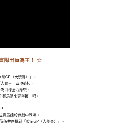
00
實際出貨為主！ ☆
！
喧鬧GP（大獎賽）」，
「大胃王」四項競技。
勝為目標全力應戰。
作賽馬娘來奪得第一吧。
場！
位賽馬娘於遊戲中登場。
隊伍共同挑戰「喧鬧GP（大獎賽）」。